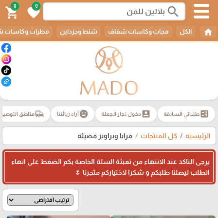
0
0
search
shopping_cart
favorite
home
الكل
مجات وكاسات شفاف
شنط وجزداين
مطرات وكاسات ش
commute
emoji_emotions
account_box
ballot
طلباتي السابقة
دخول تجار الجملة
آراء زبائننا
مناطق التوصيل
الرئيسية
كل المنتجات
مرايا وبراويز مضيئة
يرجى التاكد عند الانتهاء من تعبئة السلة الخاصة بكم الضغط على انهاء
الطلب ليصلنا طلبكم و شكرا لاختياركم متجرنا 🌷