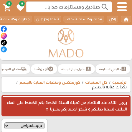
0
0
search
shopping_cart
favorite
home
الكل
مجات وكاسات شفاف
شنط وجزداين
مطرات وكاسات ش
commute
emoji_emotions
account_box
ballot
طلباتي السابقة
دخول تجار الجملة
آراء زبائننا
مناطق التوصيل
الرئيسية
كل المنتجات
كوزمتكس ومنتجات العناية بالجسم
بكجات عناية بالجسم
يرجى التاكد عند الانتهاء من تعبئة السلة الخاصة بكم الضغط على انهاء
الطلب ليصلنا طلبكم و شكرا لاختياركم متجرنا 🌷