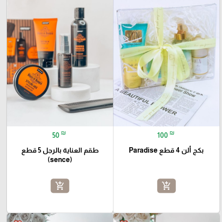
₪
₪
50
100
بكج ألن 4 قطع Paradise
طقم العناية بالرجل 5 قطع
(sence)
add_shopping_cart
add_shopping_cart