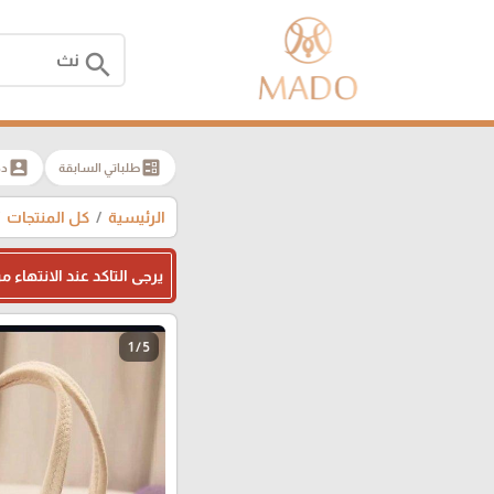
search
account_box
ballot
طلباتي السابقة
دخ
الرئيسية
كل المنتجات
يرجى التاكد عند الانتهاء
1 / 5