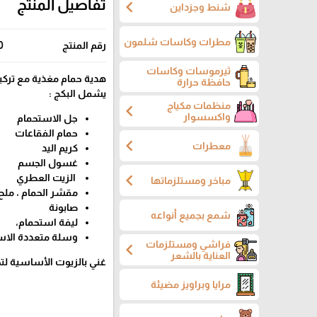
chevron_left
تفاصيل المنتج
شنط وجزداين
مطرات وكاسات شلمون
رقم المنتج
0
ثيرموسات وكاسات
هدية حمام مغذية مع تركيب
حافظة حرارة
يشمل البكج :
منظمات مكياج
chevron_left
واكسسوار
جل الاستحمام
حمام الفقاعات
chevron_left
معطرات
كريم اليد
غسول الجسم
chevron_left
الزيت العطري
مباخر ومستلزماتها
مقشر الحمام ، ملح
صابونة
شمع بجميع أنواعه
ليفة استحمام،
وسلة متعددة الا
فراشي ومستلزمات
chevron_left
العناية بالشعر
غني بالزيوت الأساسية لت
مرايا وبراويز مضيئة