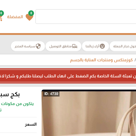
0
0
g_cart
favorite
المفضلة
security
commute
emoji_emotions
ول تجار الجملة
آراء زبائننا
مناطق التوصيل
سياسة المتجر
كوزمتكس ومنتجات العناية بالجسم
 من تعبئة السلة الخاصة بكم الضغط على انهاء الطلب ليصلنا طلبكم و شكرا لاخت
بكج سبا لوكسيتيك
ت
السعر