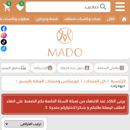
0
0
search
shopping_cart
favorite
home
الكل
مجات وكاسات شفاف
شنط وجزداين
مطرات وكاسات ش
commute
emoji_emotions
account_box
ballot
طلباتي السابقة
دخول تجار الجملة
آراء زبائننا
مناطق التوصيل
الرئيسية
كل المنتجات
كوزمتكس ومنتجات العناية بالجسم
ديودرنت
يرجى التاكد عند الانتهاء من تعبئة السلة الخاصة بكم الضغط على انهاء
الطلب ليصلنا طلبكم و شكرا لاختياركم متجرنا 🌷