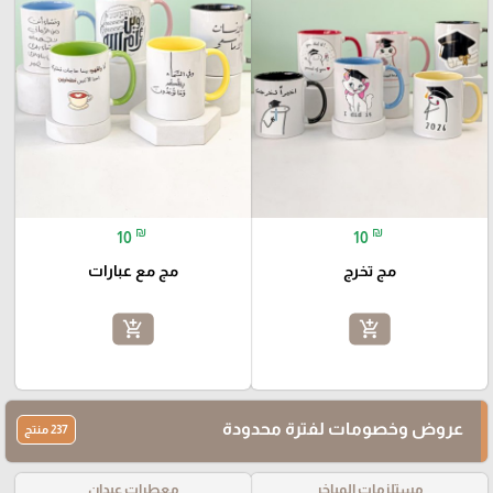
₪
₪
10
10
مج تخرج
مج مع عبارات
add_shopping_cart
add_shopping_cart
عروض وخصومات لفترة محدودة
237 منتج
مستلزمات المباخر
معطرات عيدان