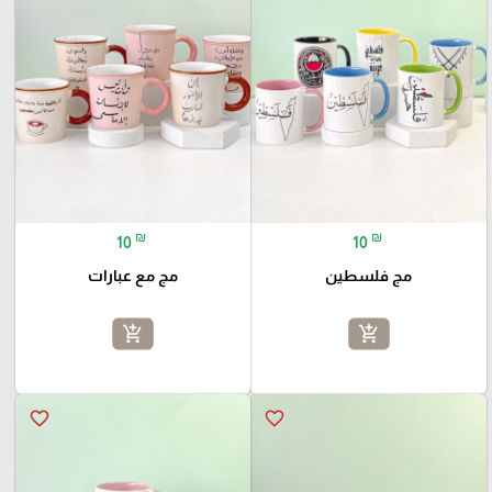
₪
₪
10
10
مج فلسطين
مج مع عبارات
add_shopping_cart
add_shopping_cart
favorite_border
favorite_border