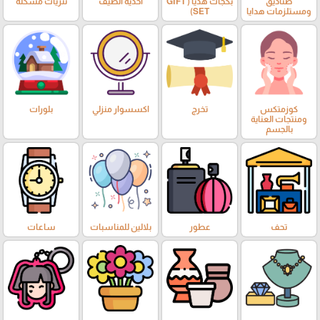
صناديق
بكجات هديا ( GIFT
أحذية الصيف
نثريات مشكلة
ومستلزمات هدايا
SET)
كوزمتكس
تخرج
اكسسوار منزلي
بلورات
ومنتجات العناية
بالجسم
تحف
عطور
بلالين للمناسبات
ساعات