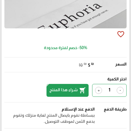
favorite_border
-50%
خصم لفترة محدودة
السعر
₪
₪
10
5
اختر الكمية
shopping_cart
شراء هذا المنتج
+
-
طريقة الدفع
الدفع عند الإستلام
ببساطة نقوم بايصال المنتج لغاية منزلك وتقوم
بدفع الثمن لموظف التوصيل.