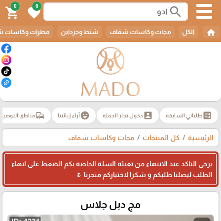
0
0
search
shopping_cart
favorite
home
الكل
مجات وكاسات شفاف
شنط وجزداين
مطرات وكاسات ش
commute
emoji_emotions
account_box
ballot
طلباتي السابقة
دخول تجار الجملة
آراء زبائننا
مناطق التوصيل
الرئيسية
كل المنتجات
مجات وكاسات شفاف
يرجى التاكد عند الانتهاء من تعبئة السلة الخاصة بكم الضغط على انهاء
الطلب ليصلنا طلبكم و شكرا لاختياركم متجرنا 🌷
مج دبل جلاس