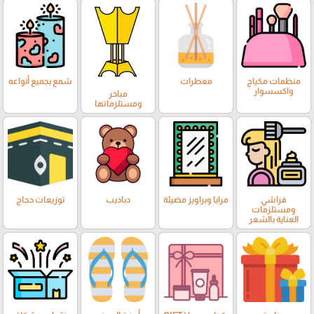
منظمات مكياج
معطرات
شمع بجميع أنواعه
واكسسوار
مباخر
ومستلزماتها
فراشي
مرايا وبراويز مضيئة
دباديب
توزيعات حجاج
ومستلزمات
العناية بالشعر