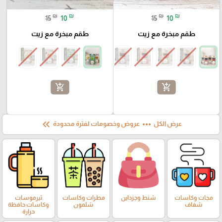
₪
₪
₪
₪
15
10
15
10
طقم مبخرة مع زيت
طقم مبخرة مع زيت
add_shopping_cart
add_shopping_cart
keyboard_double_arrow_left
more_horiz
عرض الكل
عروض وخصومات لفترة محدودة
مجات وكاسات
شنط وجزداين
مطرات وكاسات
ثيرموسات
شفاف
شلمون
وكاسات حافظة
حرارة