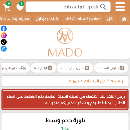
0
0
search
shopping_cart
favorite
home
الكل
مجات وكاسات شفاف
شنط وجزداين
مطرات وكاسات ش
commute
emoji_emotions
account_box
ballot
طلباتي السابقة
دخول تجار الجملة
آراء زبائننا
مناطق التوصيل
الرئيسية
كل المنتجات
بلورات
يرجى التاكد عند الانتهاء من تعبئة السلة الخاصة بكم الضغط على انهاء
الطلب ليصلنا طلبكم و شكرا لاختياركم متجرنا 🌷
بلورة حجم وسط
14*7