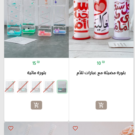
₪
₪
15
10
بلورة مضيئة مع عبارات للأم
بلورة مائية
add_shopping_cart
add_shopping_cart
favorite_border
favorite_border