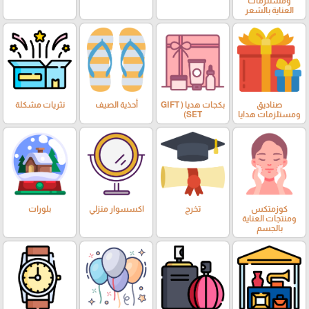
ومستلزمات
العناية بالشعر
صناديق
بكجات هديا ( GIFT
أحذية الصيف
نثريات مشكلة
ومستلزمات هدايا
SET)
كوزمتكس
تخرج
اكسسوار منزلي
بلورات
ومنتجات العناية
بالجسم