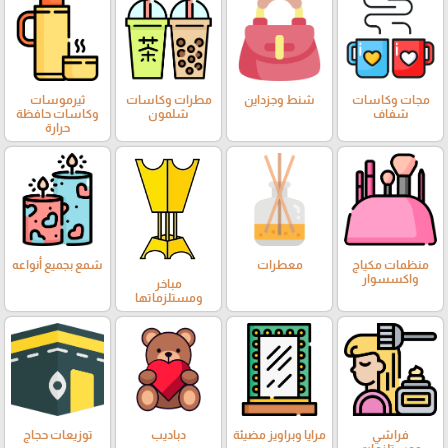
مجات وكاسات
شنط وجزداين
مطرات وكاسات
ثيرموسات
شفاف
شلمون
وكاسات حافظة
حرارة
منظمات مكياج
معطرات
شمع بجميع أنواعه
واكسسوار
مباخر
ومستلزماتها
فراشي
مرايا وبراويز مضيئة
دباديب
توزيعات حجاج