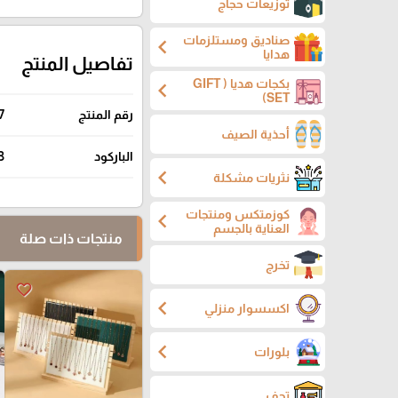
توزيعات حجاج
صناديق ومستلزمات
chevron_left
هدايا
تفاصيل المنتج
بكجات هديا ( GIFT
chevron_left
SET)
رقم المنتج
7
أحذية الصيف
الباركود
3
chevron_left
نثريات مشكلة
كوزمتكس ومنتجات
chevron_left
العناية بالجسم
منتجات ذات صلة
تخرج
favorite_border
chevron_left
اكسسوار منزلي
chevron_left
بلورات
تحف