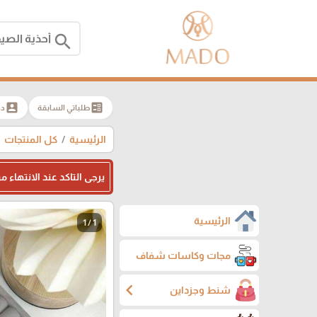
search
account_box
ballot
طلباتي السابقة
دخ
الرئيسية
كل المنتجات
يرجى التاكد عند الانتهاء
الرئيسية
1 / 1
مجات وكاسات شفاف
chevron_left
شنط وجزداين