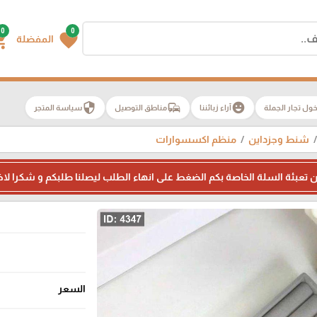
0
0
g_cart
favorite
المفضلة
security
commute
emoji_emotions
ول تجار الجملة
آراء زبائننا
مناطق التوصيل
سياسة المتجر
شنط وجزداين
منظم اكسسوارات
 من تعبئة السلة الخاصة بكم الضغط على انهاء الطلب ليصلنا طلبكم و شكرا لاخت
السعر