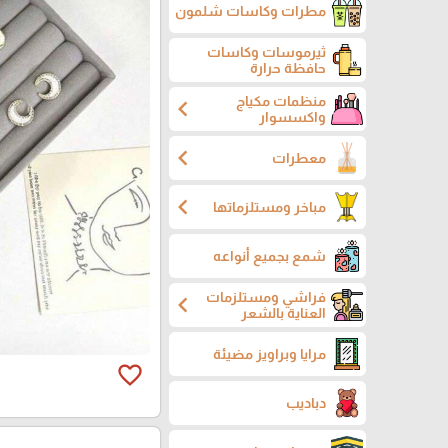
مطرات وكاسات شلمون
ثيرموسات وكاسات
حافظة حرارة
منظمات مكياج
chevron_left
واكسسوار
chevron_left
معطرات
chevron_left
مباخر ومستلزماتها
شمع بجميع أنواعه
فراشي ومستلزمات
chevron_left
العناية بالشعر
مرايا وبراويز مضيئة
favorite_border
دباديب