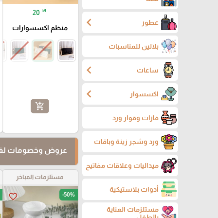
₪
20
chevron_left
عطور
منظم اكسسوارات
بلالين للمناسبات
chevron_left
ساعات
chevron_left
اكسسوار
add_shopping_cart
فازات وقوار ورد
ورد وشجر زينة وباقات
عروض وخصومات لفت
ميداليات وعلاقات مفاتيح
مستلزمات المباخر
أدوات بلاستيكية
-50%
favorite_border
مستلزمات العناية
بالطفل