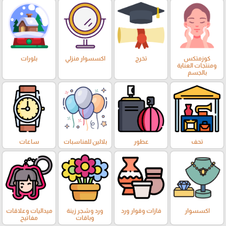
كوزمتكس
تخرج
اكسسوار منزلي
بلورات
ومنتجات العناية
بالجسم
تحف
عطور
بلالين للمناسبات
ساعات
اكسسوار
فازات وقوار ورد
ورد وشجر زينة
ميداليات وعلاقات
وباقات
مفاتيح