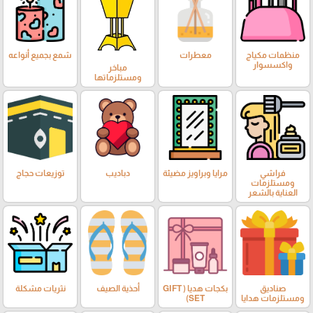
منظمات مكياج
معطرات
شمع بجميع أنواعه
واكسسوار
مباخر
ومستلزماتها
فراشي
مرايا وبراويز مضيئة
دباديب
توزيعات حجاج
ومستلزمات
العناية بالشعر
صناديق
بكجات هديا ( GIFT
أحذية الصيف
نثريات مشكلة
ومستلزمات هدايا
SET)