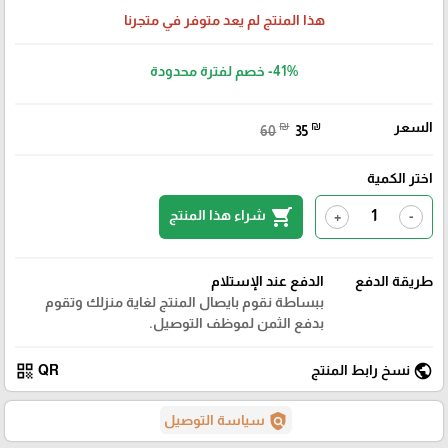
هذا المنتج لم يعد متوفر في متجرنا
-41%
خصم لفترة محدودة
السعر
₪
₪
60
35
اختر الكمية
shopping_cart
شراء هذا المنتج
+
-
طريقة الدفع
الدفع عند الإستلام
ببساطة نقوم بايصال المنتج لغاية منزلك وتقوم
بدفع الثمن لموظف التوصيل.
qr_code
public
نسخ رابط المنتج
QR
policy
سياسة التوصيل