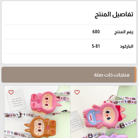
تفاصيل المنتج
رقم المنتج
680
الباركود
5-81
منتجات ذات صلة
favorite_border
favorite_border