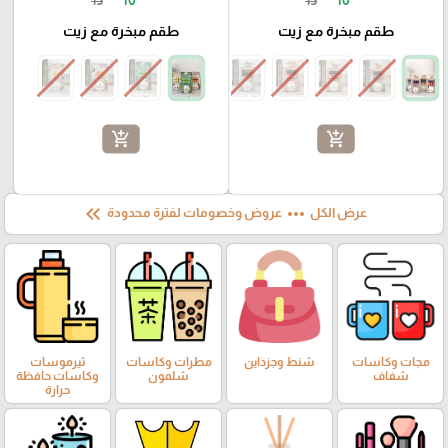
طقم مبخرة مع زيت
طقم مبخرة مع زيت
add_shopping_cart
add_shopping_cart
keyboard_double_arrow_left
more_horiz
عرض الكل
عروض وخصومات لفترة محدودة
مجات وكاسات
شنط وجزداين
مطرات وكاسات
ثيرموسات
شفاف
شلمون
وكاسات حافظة
حرارة