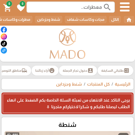
0
0
search
shopping_cart
favorite
home
الكل
مجات وكاسات شفاف
شنط وجزداين
مطرات وكاسات ش
commute
emoji_emotions
account_box
ballot
طلباتي السابقة
دخول تجار الجملة
آراء زبائننا
مناطق التوصيل
الرئيسية
كل المنتجات
شنط وجزداين
يرجى التاكد عند الانتهاء من تعبئة السلة الخاصة بكم الضغط على انهاء
الطلب ليصلنا طلبكم و شكرا لاختياركم متجرنا 🌷
شنطة