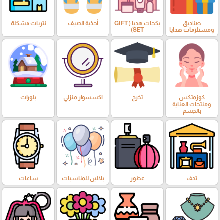
صناديق
بكجات هديا ( GIFT
أحذية الصيف
نثريات مشكلة
ومستلزمات هدايا
SET)
كوزمتكس
تخرج
اكسسوار منزلي
بلورات
ومنتجات العناية
بالجسم
تحف
عطور
بلالين للمناسبات
ساعات