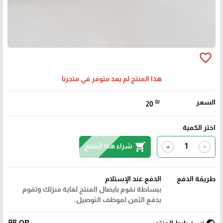
favorite_border
هذا المنتج لم يعد متوفر في متجرنا
السعر
₪
20
اختر الكمية
shopping_cart
شراء هذا المنتج
+
-
طريقة الدفع
الدفع عند الإستلام
ببساطة نقوم بايصال المنتج لغاية منزلك وتقوم
بدفع الثمن لموظف التوصيل.
نسخ رابط المنتج
QR