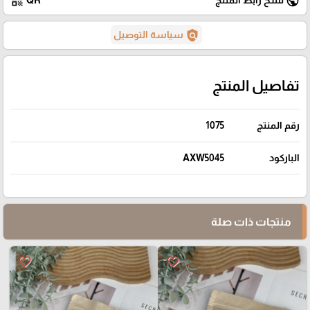
qr_code
public
policy
سياسة التوصيل
تفاصيل المنتج
رقم المنتج
1075
الباركود
AXW5045
منتجات ذات صلة
favorite_border
favorite_border