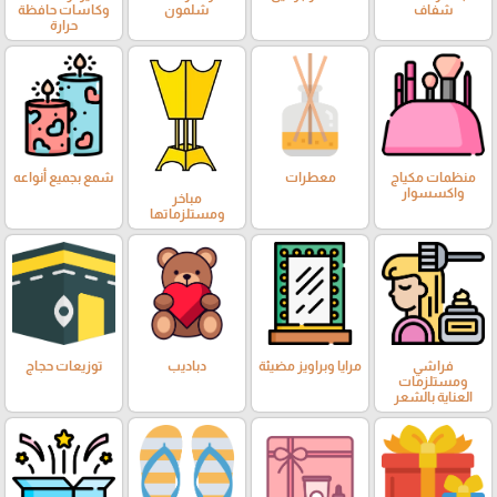
شفاف
شلمون
وكاسات حافظة
حرارة
منظمات مكياج
معطرات
شمع بجميع أنواعه
واكسسوار
مباخر
ومستلزماتها
فراشي
مرايا وبراويز مضيئة
دباديب
توزيعات حجاج
ومستلزمات
العناية بالشعر