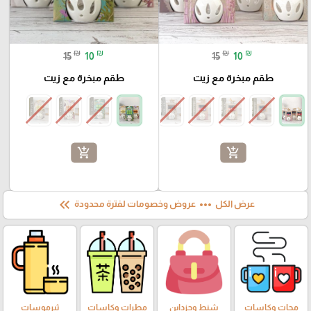
₪
₪
₪
₪
15
10
15
10
طقم مبخرة مع زيت
طقم مبخرة مع زيت
add_shopping_cart
add_shopping_cart
keyboard_double_arrow_left
more_horiz
عرض الكل
عروض وخصومات لفترة محدودة
مجات وكاسات
شنط وجزداين
مطرات وكاسات
ثيرموسات