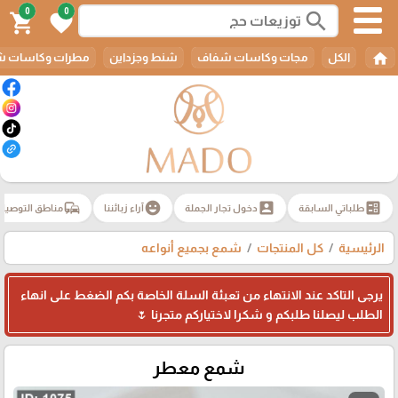
0
0
search
shopping_cart
favorite
home
الكل
مجات وكاسات شفاف
شنط وجزداين
مطرات وكاسات ش
commute
emoji_emotions
account_box
ballot
طلباتي السابقة
دخول تجار الجملة
آراء زبائننا
مناطق التوصيل
الرئيسية
كل المنتجات
شمع بجميع أنواعه
يرجى التاكد عند الانتهاء من تعبئة السلة الخاصة بكم الضغط على انهاء
الطلب ليصلنا طلبكم و شكرا لاختياركم متجرنا 🌷
شمع معطر