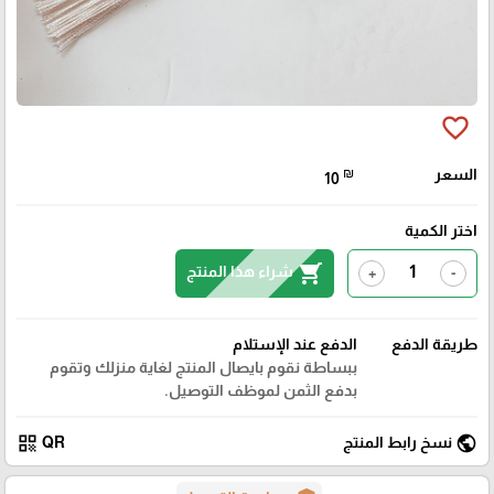
favorite_border
السعر
₪
10
اختر الكمية
shopping_cart
شراء هذا المنتج
+
-
طريقة الدفع
الدفع عند الإستلام
ببساطة نقوم بايصال المنتج لغاية منزلك وتقوم
بدفع الثمن لموظف التوصيل.
qr_code
public
نسخ رابط المنتج
QR