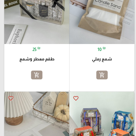
₪
₪
25
10
شمع رملي
طقم معطر وشمع
add_shopping_cart
add_shopping_cart
favorite_border
favorite_border