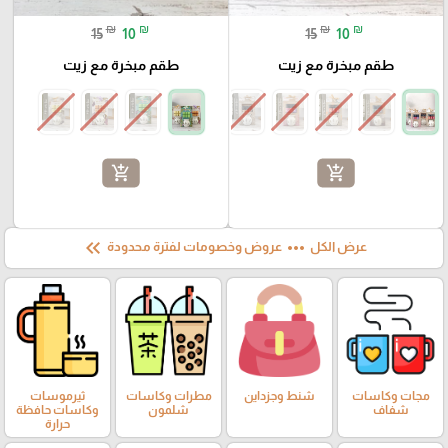
₪
₪
₪
₪
15
10
15
10
طقم مبخرة مع زيت
طقم مبخرة مع زيت
add_shopping_cart
add_shopping_cart
keyboard_double_arrow_left
more_horiz
عرض الكل
عروض وخصومات لفترة محدودة
مجات وكاسات
شنط وجزداين
مطرات وكاسات
ثيرموسات
شفاف
شلمون
وكاسات حافظة
حرارة