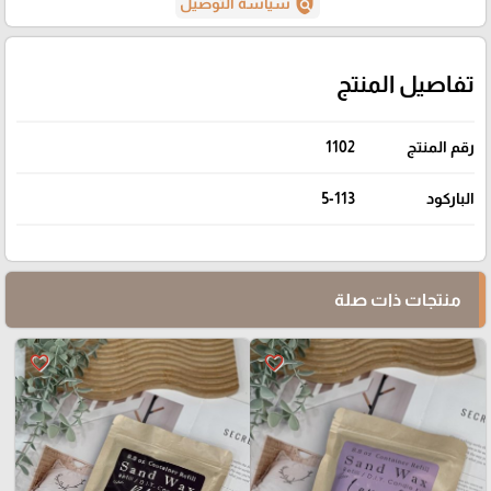
policy
سياسة التوصيل
تفاصيل المنتج
رقم المنتج
1102
الباركود
5-113
منتجات ذات صلة
favorite_border
favorite_border