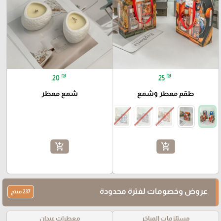
₪
₪
20
25
طقم معطر وشمع
شمع معطر
add_shopping_cart
add_shopping_cart
عروض وخصومات لفترة محدودة
237 منتج
مستلزمات المباخر
معطرات عيدان