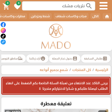
0
0
search
shopping_cart
favorite
home
الكل
مجات وكاسات شفاف
شنط وجزداين
مطرات وكاسات ش
commute
emoji_emotions
account_box
ballot
طلباتي السابقة
دخول تجار الجملة
آراء زبائننا
مناطق التوصيل
الرئيسية
كل المنتجات
شمع بجميع أنواعه
يرجى التاكد عند الانتهاء من تعبئة السلة الخاصة بكم الضغط على انهاء
الطلب ليصلنا طلبكم و شكرا لاختياركم متجرنا 🌷
تعليقة معطرة