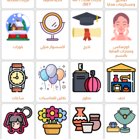
ومستلزمات هدايا
SET)
كوزمتكس
تخرج
اكسسوار منزلي
بلورات
ومنتجات العناية
بالجسم
تحف
عطور
بلالين للمناسبات
ساعات