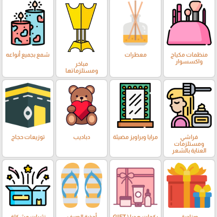
منظمات مكياج
معطرات
شمع بجميع أنواعه
واكسسوار
مباخر
ومستلزماتها
فراشي
مرايا وبراويز مضيئة
دباديب
توزيعات حجاج
ومستلزمات
العناية بالشعر
صناديق
بكجات هديا ( GIFT
أحذية الصيف
نثريات مشكلة