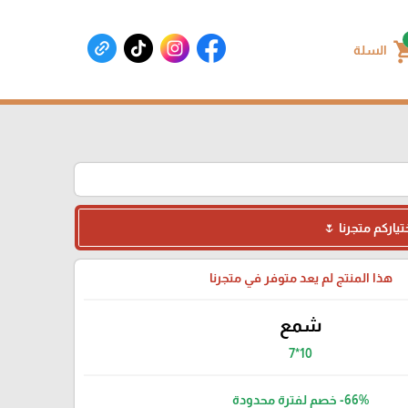
shoppin
السلة
ياركم متجرنا 🌷
هذا المنتج لم يعد متوفر في متجرنا
شمع
10*7
-66%
خصم لفترة محدودة