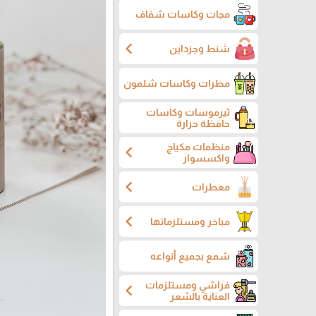
مجات وكاسات شفاف
chevron_left
شنط وجزداين
مطرات وكاسات شلمون
ثيرموسات وكاسات
حافظة حرارة
منظمات مكياج
chevron_left
واكسسوار
chevron_left
معطرات
chevron_left
مباخر ومستلزماتها
شمع بجميع أنواعه
فراشي ومستلزمات
chevron_left
العناية بالشعر