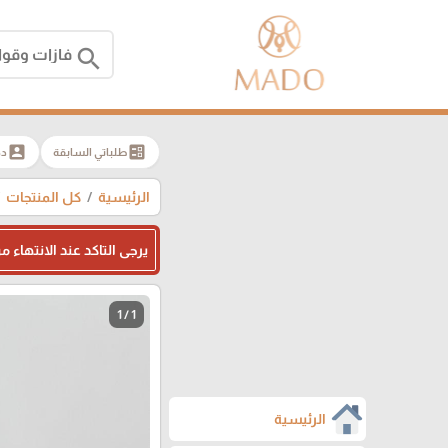
search
account_box
ballot
طلباتي السابقة
دخ
الرئيسية
كل المنتجات
يرجى التاكد عند الانتهاء
1 / 1
الرئيسية