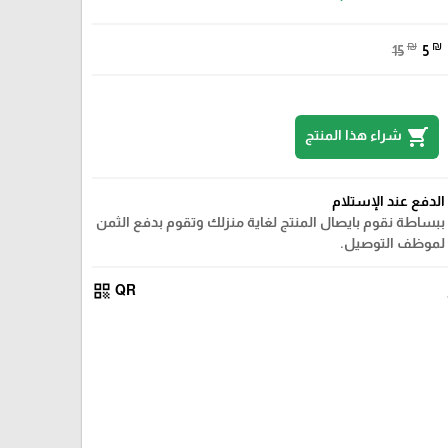
₪
₪
15
5
shopping_cart
شراء هذا المنتج
الدفع عند الإستلام
ببساطة نقوم بايصال المنتج لغاية منزلك وتقوم بدفع الثمن
لموظف التوصيل.
qr_code
QR