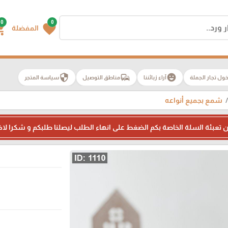
0
0
g_cart
favorite
المفضلة
security
commute
emoji_emotions
ول تجار الجملة
آراء زبائننا
مناطق التوصيل
سياسة المتجر
شمع بجميع أنواعه
 من تعبئة السلة الخاصة بكم الضغط على انهاء الطلب ليصلنا طلبكم و شكرا لاخت