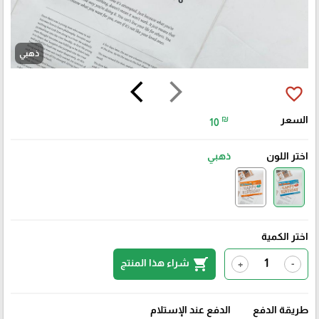
ذهبي
arrow_back_ios
arrow_forward_ios
favorite_border
السعر
₪
10
اختر اللون
ذهبي
اختر الكمية
shopping_cart
شراء هذا المنتج
+
-
طريقة الدفع
الدفع عند الإستلام