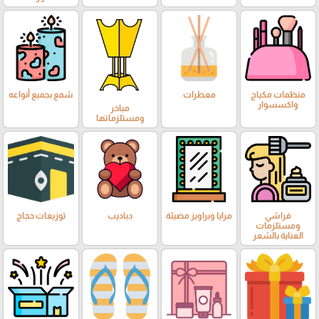
منظمات مكياج
معطرات
شمع بجميع أنواعه
واكسسوار
مباخر
ومستلزماتها
فراشي
مرايا وبراويز مضيئة
دباديب
توزيعات حجاج
ومستلزمات
العناية بالشعر