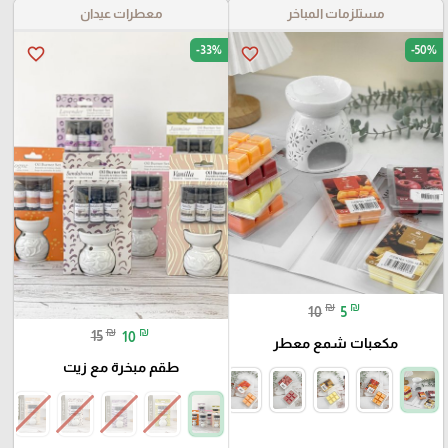
مستلزمات المباخر
معطرات عيدان
-33%
-50%
favorite_border
favorite_border
₪
₪
10
5
₪
₪
15
10
مكعبات شمع معطر
طقم مبخرة مع زيت