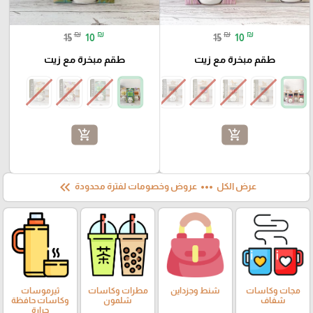
₪
₪
₪
₪
15
10
15
10
طقم مبخرة مع زيت
طقم مبخرة مع زيت
add_shopping_cart
add_shopping_cart
keyboard_double_arrow_left
more_horiz
عرض الكل
عروض وخصومات لفترة محدودة
مجات وكاسات
شنط وجزداين
مطرات وكاسات
ثيرموسات
شفاف
شلمون
وكاسات حافظة
حرارة