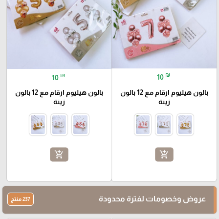
₪
₪
10
10
بالون هيليوم ارقام مع 12 بالون
بالون هيليوم ارقام مع 12 بالون
زينة
زينة
add_shopping_cart
add_shopping_cart
عروض وخصومات لفترة محدودة
237 منتج