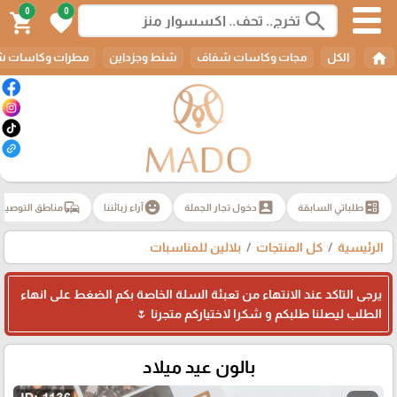
0
0
search
shopping_cart
favorite
home
الكل
مجات وكاسات شفاف
شنط وجزداين
مطرات وكاسات ش
commute
emoji_emotions
account_box
ballot
طلباتي السابقة
دخول تجار الجملة
آراء زبائننا
مناطق التوصيل
الرئيسية
كل المنتجات
بلالين للمناسبات
يرجى التاكد عند الانتهاء من تعبئة السلة الخاصة بكم الضغط على انهاء
الطلب ليصلنا طلبكم و شكرا لاختياركم متجرنا 🌷
بالون عيد ميلاد