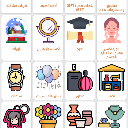
صناديق
بكجات هديا ( GIFT
أحذية الصيف
نثريات مشكلة
ومستلزمات هدايا
SET)
كوزمتكس
تخرج
اكسسوار منزلي
بلورات
ومنتجات العناية
بالجسم
تحف
عطور
بلالين للمناسبات
ساعات