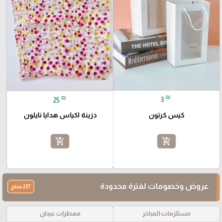
₪
₪
3
25
كيس كرتون
دزينة اكياس هدايا نايلون
add_shopping_cart
add_shopping_cart
عروض وخصومات لفترة محدودة
237 منتج
مستلزمات المباخر
معطرات عيدان