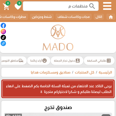
0
0
search
shopping_cart
favorite
home
الكل
مجات وكاسات شفاف
شنط وجزداين
مطرات وكاسات ش
commute
emoji_emotions
account_box
ballot
طلباتي السابقة
دخول تجار الجملة
آراء زبائننا
مناطق التوصيل
الرئيسية
كل المنتجات
صناديق ومستلزمات هدايا
يرجى التاكد عند الانتهاء من تعبئة السلة الخاصة بكم الضغط على انهاء
الطلب ليصلنا طلبكم و شكرا لاختياركم متجرنا 🌷
صندوق تخرج