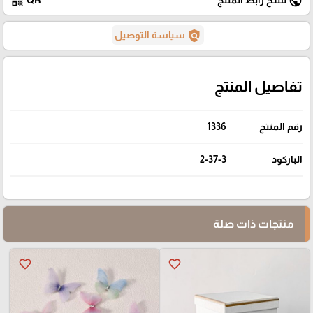
qr_code
public
policy
سياسة التوصيل
تفاصيل المنتج
رقم المنتج
1336
الباركود
2-37-3
منتجات ذات صلة
favorite_border
favorite_border