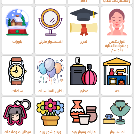
ومستلزمات هدايا
SET)
كوزمتكس
تخرج
اكسسوار منزلي
بلورات
ومنتجات العناية
بالجسم
تحف
عطور
بلالين للمناسبات
ساعات
اكسسوار
فازات وقوار ورد
ورد وشجر زينة
ميداليات وعلاقات