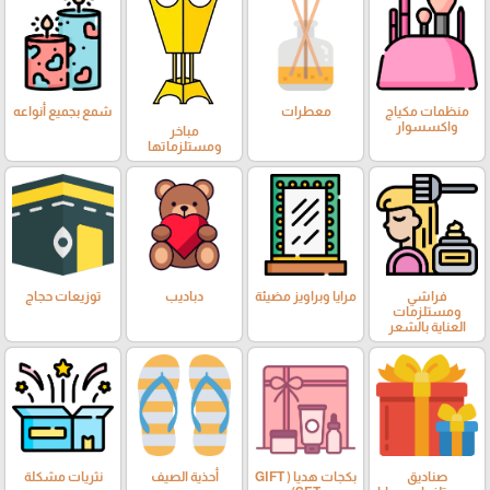
منظمات مكياج
معطرات
شمع بجميع أنواعه
واكسسوار
مباخر
ومستلزماتها
فراشي
مرايا وبراويز مضيئة
دباديب
توزيعات حجاج
ومستلزمات
العناية بالشعر
صناديق
بكجات هديا ( GIFT
أحذية الصيف
نثريات مشكلة