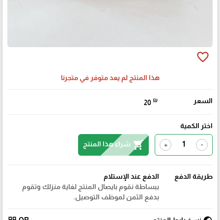
favorite_border
هذا المنتج لم يعد متوفر في متجرنا
السعر
₪
20
اختر الكمية
shopping_cart
شراء هذا المنتج
+
-
طريقة الدفع
الدفع عند الإستلام
ببساطة نقوم بايصال المنتج لغاية منزلك وتقوم
بدفع الثمن لموظف التوصيل.
نسخ رابط المنتج
QR