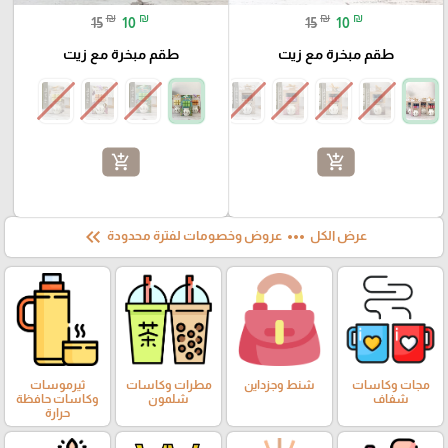
₪
₪
₪
₪
15
10
15
10
طقم مبخرة مع زيت
طقم مبخرة مع زيت
add_shopping_cart
add_shopping_cart
keyboard_double_arrow_left
more_horiz
عرض الكل
عروض وخصومات لفترة محدودة
مجات وكاسات
شنط وجزداين
مطرات وكاسات
ثيرموسات
شفاف
شلمون
وكاسات حافظة
حرارة