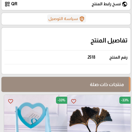
qr_code
public
نسخ رابط المنتج
QR
policy
سياسة التوصيل
تفاصيل المنتج
رقم المنتج
2518
منتجات ذات صلة
-33%
-33%
favorite_border
favorite_border