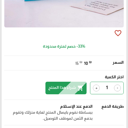
favorite_border
-33%
خصم لفترة محدودة
السعر
₪
₪
15
10
اختر الكمية
shopping_cart
شراء هذا المنتج
+
-
طريقة الدفع
الدفع عند الإستلام
ببساطة نقوم بايصال المنتج لغاية منزلك وتقوم
بدفع الثمن لموظف التوصيل.