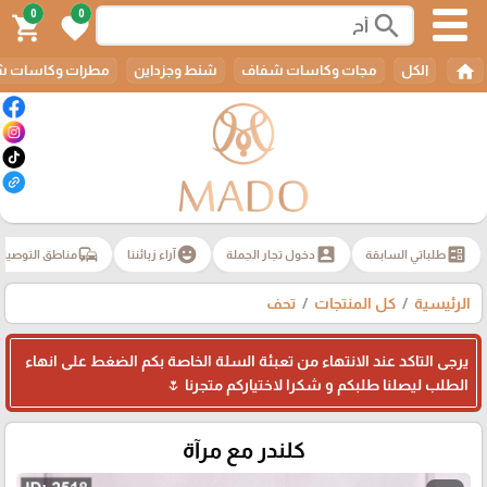
0
0
search
shopping_cart
favorite
home
الكل
مجات وكاسات شفاف
شنط وجزداين
مطرات وكاسات ش
commute
emoji_emotions
account_box
ballot
طلباتي السابقة
دخول تجار الجملة
آراء زبائننا
مناطق التوصيل
الرئيسية
كل المنتجات
تحف
يرجى التاكد عند الانتهاء من تعبئة السلة الخاصة بكم الضغط على انهاء
الطلب ليصلنا طلبكم و شكرا لاختياركم متجرنا 🌷
كلندر مع مرآة