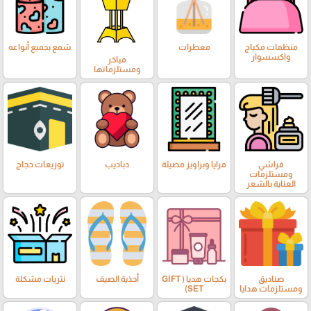
منظمات مكياج
معطرات
شمع بجميع أنواعه
واكسسوار
مباخر
ومستلزماتها
فراشي
مرايا وبراويز مضيئة
دباديب
توزيعات حجاج
ومستلزمات
العناية بالشعر
صناديق
بكجات هديا ( GIFT
أحذية الصيف
نثريات مشكلة
ومستلزمات هدايا
SET)