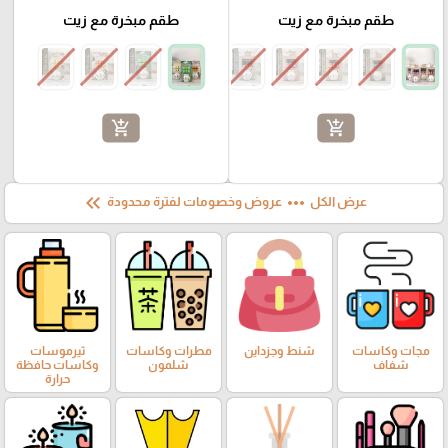
طقم مبخرة مع زيت
طقم مبخرة مع زيت
add_shopping_cart
add_shopping_cart
keyboard_double_arrow_left
more_horiz
عرض الكل
عروض وخصومات لفترة محدودة
مجات وكاسات
شنط وجزداين
مطرات وكاسات
ثيرموسات
شفاف
شلمون
وكاسات حافظة
حرارة