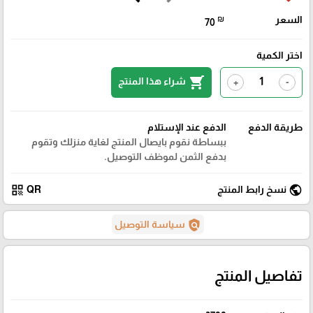
السعر
₪
70
اختر الكمية
shopping_cart
شراء هذا المنتج
+
-
طريقة الدفع
الدفع عند الإستلام
ببساطة نقوم بايصال المنتج لغاية منزلك وتقوم
بدفع الثمن لموظف التوصيل.
qr_code
public
نسخ رابط المنتج
QR
policy
سياسة التوصيل
تفاصيل المنتج