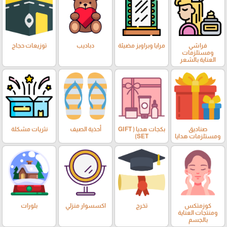
فراشي
مرايا وبراويز مضيئة
دباديب
توزيعات حجاج
ومستلزمات
العناية بالشعر
صناديق
بكجات هديا ( GIFT
أحذية الصيف
نثريات مشكلة
ومستلزمات هدايا
SET)
كوزمتكس
تخرج
اكسسوار منزلي
بلورات
ومنتجات العناية
بالجسم