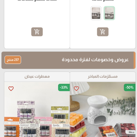
add_shopping_cart
add_shopping_cart
عروض وخصومات لفترة محدودة
237 منتج
مستلزمات المباخر
معطرات عيدان
-33%
-50%
favorite_border
favorite_border