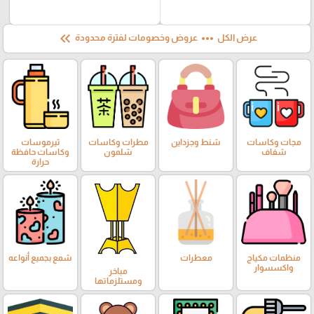
keyboard_double_arrow_left
more_horiz
عرض الكل
عروض وخصومات لفترة محدودة
مجات وكاسات
شنط وجزداين
مطرات وكاسات
ثيرموسات
شفاف
شلمون
وكاسات حافظة
حرارة
منظمات مكياج
معطرات
شمع بجميع أنواعه
واكسسوار
مباخر
ومستلزماتها