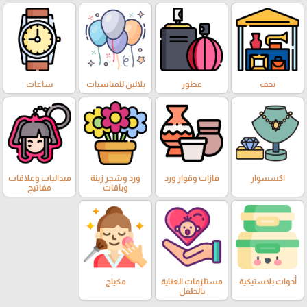
تحف
عطور
بلالين للمناسبات
ساعات
اكسسوار
فازات وقوار ورد
ورد وشجر زينة
ميداليات وعلاقات
وباقات
مفاتيح
أدوات بلاستيكية
مستلزمات العناية
مكياج
بالطفل