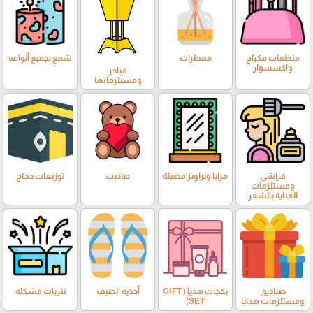
منظمات مكياج
معطرات
شمع بجميع أنواعه
واكسسوار
مباخر
ومستلزماتها
فراشي
مرايا وبراويز مضيئة
دباديب
توزيعات حجاج
ومستلزمات
العناية بالشعر
صناديق
بكجات هديا ( GIFT
أحذية الصيف
نثريات مشكلة
ومستلزمات هدايا
SET)