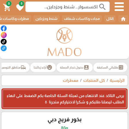
0
0
search
shopping_cart
favorite
home
الكل
مجات وكاسات شفاف
شنط وجزداين
مطرات وكاسات ش
commute
emoji_emotions
account_box
ballot
طلباتي السابقة
دخول تجار الجملة
آراء زبائننا
مناطق التوصيل
الرئيسية
كل المنتجات
معطرات
يرجى التاكد عند الانتهاء من تعبئة السلة الخاصة بكم الضغط على انهاء
الطلب ليصلنا طلبكم و شكرا لاختياركم متجرنا 🌷
بخور فريج دبي
80g