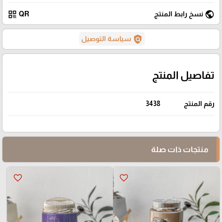
qr_code
public
نسخ رابط المنتج
QR
policy
سياسة التوصيل
تفاصيل المنتج
رقم المنتج
3438
منتجات ذات صلة
favorite_border
favorite_border