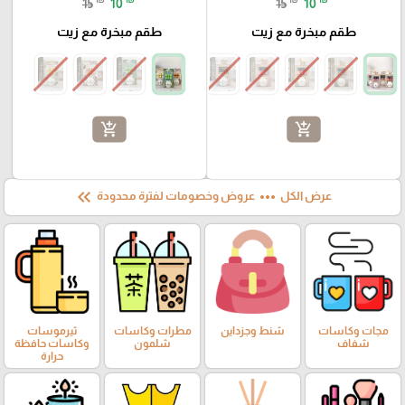
15
10
15
10
طقم مبخرة مع زيت
طقم مبخرة مع زيت
add_shopping_cart
add_shopping_cart
keyboard_double_arrow_left
more_horiz
عرض الكل
عروض وخصومات لفترة محدودة
مجات وكاسات
شنط وجزداين
مطرات وكاسات
ثيرموسات
شفاف
شلمون
وكاسات حافظة
حرارة