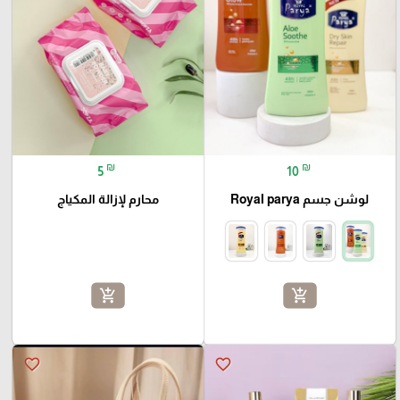
₪
₪
5
10
لوشن جسم Royal parya
محارم لإزالة المكياج
add_shopping_cart
add_shopping_cart
favorite_border
favorite_border