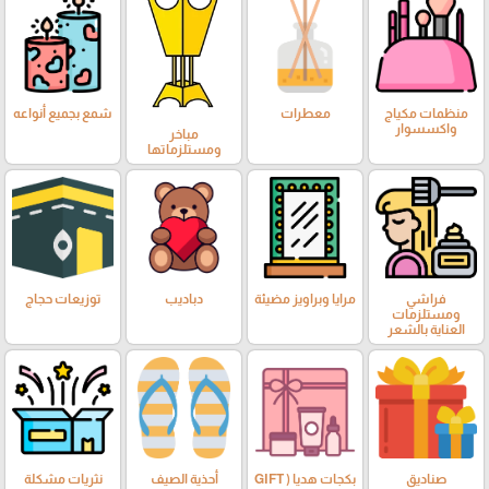
منظمات مكياج
معطرات
شمع بجميع أنواعه
واكسسوار
مباخر
ومستلزماتها
فراشي
مرايا وبراويز مضيئة
دباديب
توزيعات حجاج
ومستلزمات
العناية بالشعر
صناديق
بكجات هديا ( GIFT
أحذية الصيف
نثريات مشكلة