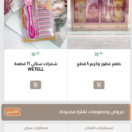
₪
₪
10
70
طقم عطور وكريم 5 قطع
شفرات ستاتي 11 قطعة
WETELL
add_shopping_cart
add_shopping_cart
عروض وخصومات لفترة محدودة
237 منتج
مستلزمات المباخر
معطرات عيدان