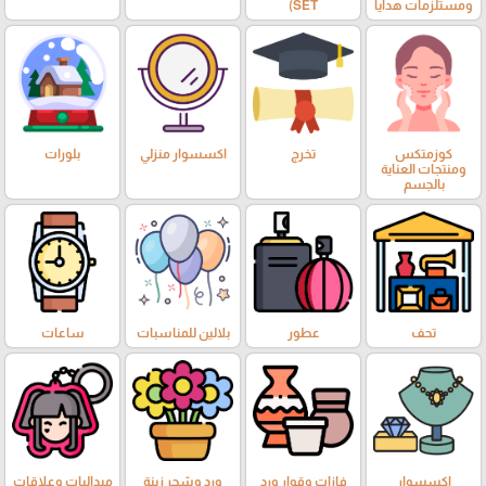
ومستلزمات هدايا
SET)
كوزمتكس
تخرج
اكسسوار منزلي
بلورات
ومنتجات العناية
بالجسم
تحف
عطور
بلالين للمناسبات
ساعات
اكسسوار
فازات وقوار ورد
ورد وشجر زينة
ميداليات وعلاقات