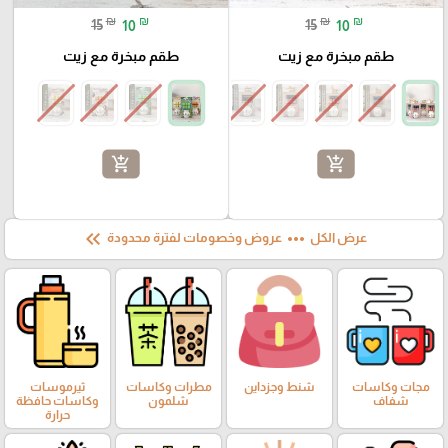
₪
₪
₪
₪
15
10
15
10
طقم مبخرة مع زيت
طقم مبخرة مع زيت
add_shopping_cart
add_shopping_cart
keyboard_double_arrow_left
more_horiz
عرض الكل
عروض وخصومات لفترة محدودة
مجات وكاسات
شنط وجزداين
مطرات وكاسات
ثيرموسات
شفاف
شلمون
وكاسات حافظة
حرارة