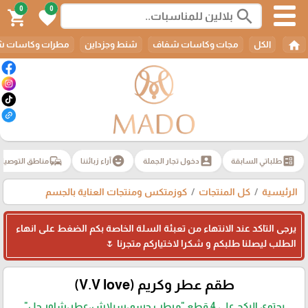
0
0
search
shopping_cart
favorite
home
الكل
مجات وكاسات شفاف
شنط وجزداين
مطرات وكاسات ش
commute
emoji_emotions
account_box
ballot
طلباتي السابقة
دخول تجار الجملة
آراء زبائننا
مناطق التوصيل
الرئيسية
كل المنتجات
كوزمتكس ومنتجات العناية بالجسم
يرجى التاكد عند الانتهاء من تعبئة السلة الخاصة بكم الضغط على انهاء
الطلب ليصلنا طلبكم و شكرا لاختياركم متجرنا 🌷
طقم عطر وكريم (V.V love)
يحتوي البكج على 4 قطع "مرطب جسم،سبلاش،عطر،شاور جل"