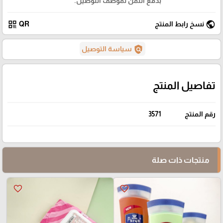
بدفع الثمن لموظف التوصيل.
qr_code
public
نسخ رابط المنتج
QR
policy
سياسة التوصيل
تفاصيل المنتج
رقم المنتج
3571
منتجات ذات صلة
favorite_border
favorite_border