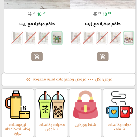
₪
₪
₪
₪
15
10
15
10
طقم مبخرة مع زيت
طقم مبخرة مع زيت
add_shopping_cart
add_shopping_cart
keyboard_double_arrow_left
more_horiz
عرض الكل
عروض وخصومات لفترة محدودة
مجات وكاسات
شنط وجزداين
مطرات وكاسات
ثيرموسات
شفاف
شلمون
وكاسات حافظة
حرارة