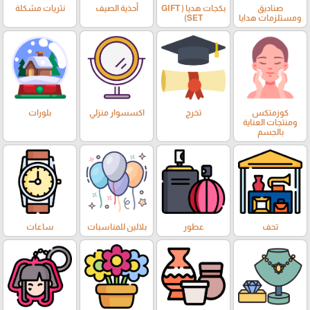
صناديق
بكجات هديا ( GIFT
أحذية الصيف
نثريات مشكلة
ومستلزمات هدايا
SET)
كوزمتكس
تخرج
اكسسوار منزلي
بلورات
ومنتجات العناية
بالجسم
تحف
عطور
بلالين للمناسبات
ساعات