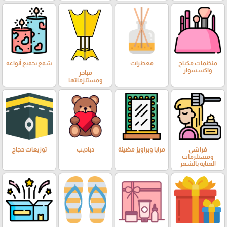
منظمات مكياج
معطرات
شمع بجميع أنواعه
واكسسوار
مباخر
ومستلزماتها
فراشي
مرايا وبراويز مضيئة
دباديب
توزيعات حجاج
ومستلزمات
العناية بالشعر