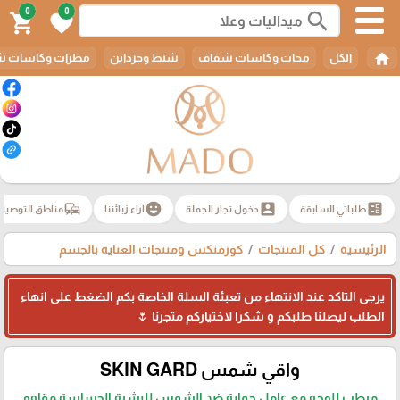
0
0
search
shopping_cart
favorite
home
الكل
مجات وكاسات شفاف
شنط وجزداين
مطرات وكاسات ش
commute
emoji_emotions
account_box
ballot
طلباتي السابقة
دخول تجار الجملة
آراء زبائننا
مناطق التوصيل
الرئيسية
كل المنتجات
كوزمتكس ومنتجات العناية بالجسم
يرجى التاكد عند الانتهاء من تعبئة السلة الخاصة بكم الضغط على انهاء
الطلب ليصلنا طلبكم و شكرا لاختياركم متجرنا 🌷
واقي شمس SKIN GARD
مرطب للوجه مع عامل حماية ضد الشمس للبشرة الحساسة مقاوم