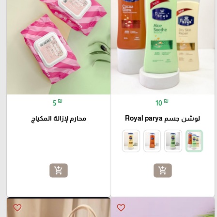
₪
₪
5
10
لوشن جسم Royal parya
محارم لإزالة المكياج
add_shopping_cart
add_shopping_cart
favorite_border
favorite_border