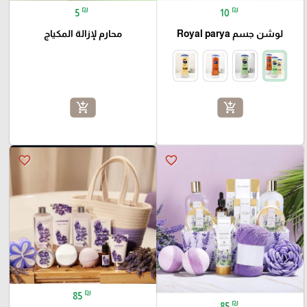
₪
₪
5
10
لوشن جسم Royal parya
محارم لإزالة المكياج
add_shopping_cart
add_shopping_cart
favorite_border
favorite_border
₪
85
₪
85