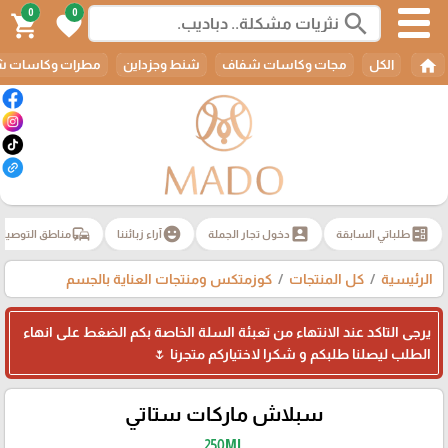
0
0
search
shopping_cart
favorite
home
الكل
مجات وكاسات شفاف
شنط وجزداين
مطرات وكاسات ش
commute
emoji_emotions
account_box
ballot
طلباتي السابقة
دخول تجار الجملة
آراء زبائننا
مناطق التوصيل
الرئيسية
كل المنتجات
كوزمتكس ومنتجات العناية بالجسم
يرجى التاكد عند الانتهاء من تعبئة السلة الخاصة بكم الضغط على انهاء
الطلب ليصلنا طلبكم و شكرا لاختياركم متجرنا 🌷
سبلاش ماركات ستاتي
250ML