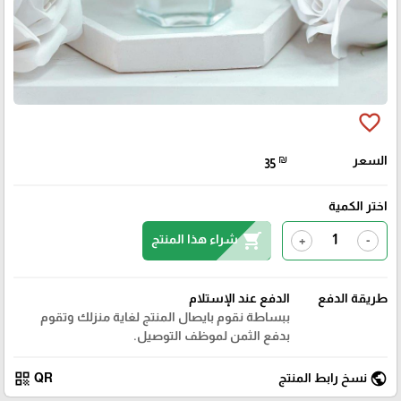
favorite_border
السعر
₪
35
اختر الكمية
shopping_cart
شراء هذا المنتج
+
-
طريقة الدفع
الدفع عند الإستلام
ببساطة نقوم بايصال المنتج لغاية منزلك وتقوم
بدفع الثمن لموظف التوصيل.
qr_code
public
نسخ رابط المنتج
QR