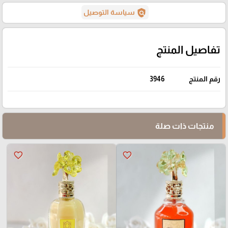
policy
سياسة التوصيل
تفاصيل المنتج
رقم المنتج
3946
منتجات ذات صلة
favorite_border
favorite_border