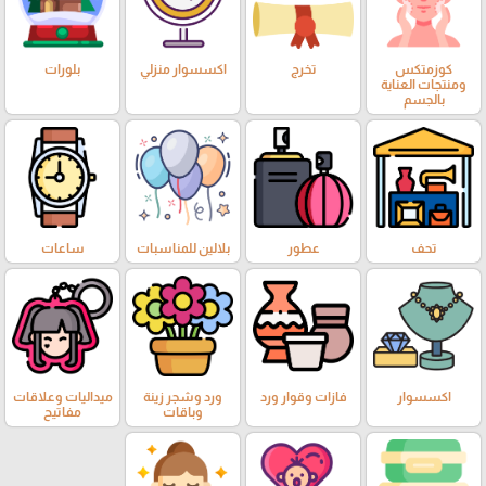
كوزمتكس
تخرج
اكسسوار منزلي
بلورات
ومنتجات العناية
بالجسم
تحف
عطور
بلالين للمناسبات
ساعات
اكسسوار
فازات وقوار ورد
ورد وشجر زينة
ميداليات وعلاقات
وباقات
مفاتيح