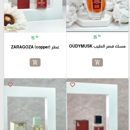
₪
₪
35
15
مسك قصر الطيب OUDYMUSK
عطر ZARAGOZA (copper)
add_shopping_cart
add_shopping_cart
favorite_border
favorite_border