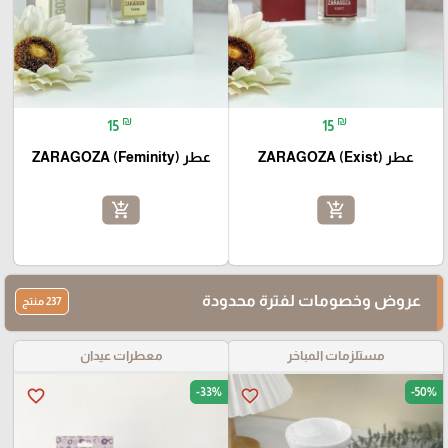
₪
₪
15
15
عطر ZARAGOZA (Exist)
عطر ZARAGOZA (Feminity)
add_shopping_cart
add_shopping_cart
عروض وخصومات لفترة محدودة
237 منتج
مستلزمات المباخر
معطرات عيدان
-33%
-50%
favorite_border
favorite_border