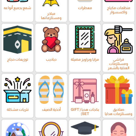
منظمات مكياج
معطرات
شمع بجميع أنواعه
واكسسوار
مباخر
ومستلزماتها
فراشي
مرايا وبراويز مضيئة
دباديب
توزيعات حجاج
ومستلزمات
العناية بالشعر
صناديق
بكجات هديا ( GIFT
أحذية الصيف
نثريات مشكلة
ومستلزمات هدايا
SET)