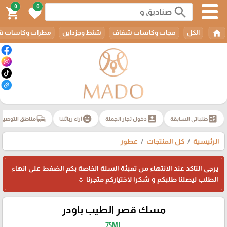
0
0
search
shopping_cart
favorite
home
الكل
مجات وكاسات شفاف
شنط وجزداين
مطرات وكاسات ش
commute
emoji_emotions
account_box
ballot
طلباتي السابقة
دخول تجار الجملة
آراء زبائننا
مناطق التوصيل
الرئيسية
كل المنتجات
عطور
يرجى التاكد عند الانتهاء من تعبئة السلة الخاصة بكم الضغط على انهاء
الطلب ليصلنا طلبكم و شكرا لاختياركم متجرنا 🌷
مسك قصر الطيب باودر
75ML