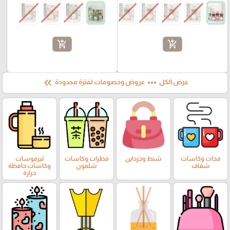
add_shopping_cart
add_shopping_cart
keyboard_double_arrow_left
more_horiz
عرض الكل
عروض وخصومات لفترة محدودة
مجات وكاسات
شنط وجزداين
مطرات وكاسات
ثيرموسات
شفاف
شلمون
وكاسات حافظة
حرارة