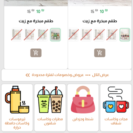
₪
₪
₪
₪
15
10
15
10
طقم مبخرة مع زيت
طقم مبخرة مع زيت
add_shopping_cart
add_shopping_cart
keyboard_double_arrow_left
more_horiz
عرض الكل
عروض وخصومات لفترة محدودة
مجات وكاسات
شنط وجزداين
مطرات وكاسات
ثيرموسات
شفاف
شلمون
وكاسات حافظة
حرارة