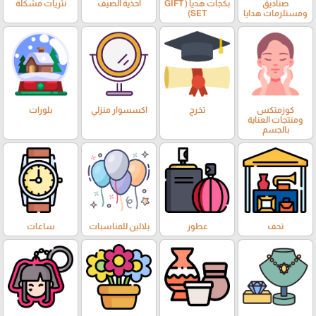
صناديق
بكجات هديا ( GIFT
أحذية الصيف
نثريات مشكلة
ومستلزمات هدايا
SET)
كوزمتكس
تخرج
اكسسوار منزلي
بلورات
ومنتجات العناية
بالجسم
تحف
عطور
بلالين للمناسبات
ساعات