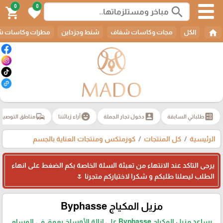
0
0
search
shopping_cart
favorite
home
الكل
مجات وكاسات شفاف
شنط وجزداين
مطرات وكاسات ش
commute
emoji_emotions
account_box
ballot
طلباتي السابقة
دخول تجار الجملة
آراء زبائننا
مناطق التوصيل
الرئيسية
كل المنتجات
كوزمتكس ومنتجات العناية بالجسم
يرجى التاكد عند الانتهاء من تعبئة السلة الخاصة بكم الضغط على انهاء
الطلب ليصلنا طلبكم و شكرا لاختياركم متجرنا 🌷
مزيل المكياج Byphasse
يساعد مزيل المكياج Byphasse على إزالة الأوساخ بعمق في المسام