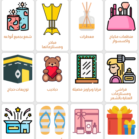
منظمات مكياج
معطرات
شمع بجميع أنواعه
واكسسوار
مباخر
ومستلزماتها
فراشي
مرايا وبراويز مضيئة
دباديب
توزيعات حجاج
ومستلزمات
العناية بالشعر