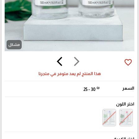
مشكل
arrow_back_ios
arrow_forward_ios
favorite_border
هذا المنتج لم يعد متوفر في متجرنا
السعر
₪
25 - 30
اختر اللون
اختر الكمية