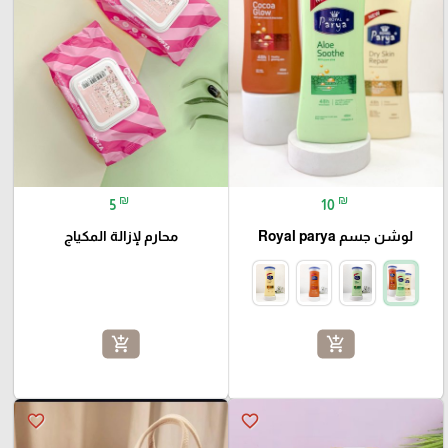
₪
₪
5
10
لوشن جسم Royal parya
محارم لإزالة المكياج
add_shopping_cart
add_shopping_cart
favorite_border
favorite_border