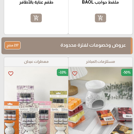
ملقط حواجب BAOL
طقم عناية بالأظافر
add_shopping_cart
add_shopping_cart
عروض وخصومات لفترة محدودة
237 منتج
مستلزمات المباخر
معطرات عيدان
-33%
-50%
favorite_border
favorite_border