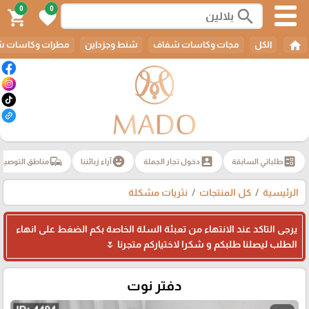
0
0
search
shopping_cart
favorite
home
الكل
مجات وكاسات شفاف
شنط وجزداين
مطرات وكاسات ش
commute
emoji_emotions
account_box
ballot
طلباتي السابقة
دخول تجار الجملة
آراء زبائننا
مناطق التوصيل
الرئيسية
كل المنتجات
نثريات مشكلة
يرجى التاكد عند الانتهاء من تعبئة السلة الخاصة بكم الضغط على انهاء
الطلب ليصلنا طلبكم و شكرا لاختياركم متجرنا 🌷
دفتر نوت