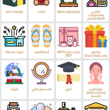
فراشي
مرايا وبراويز مضيئة
دباديب
توزيعات حجاج
ومستلزمات
العناية بالشعر
صناديق
بكجات هديا ( GIFT
أحذية الصيف
نثريات مشكلة
ومستلزمات هدايا
SET)
كوزمتكس
تخرج
اكسسوار منزلي
بلورات
ومنتجات العناية
بالجسم