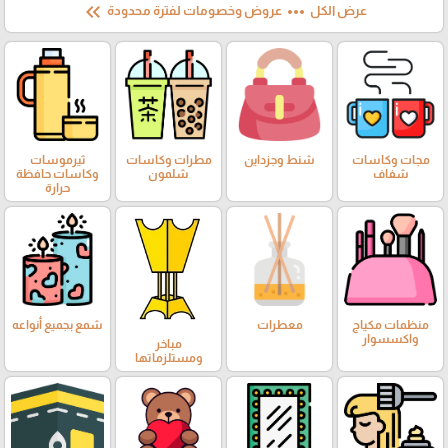
keyboard_double_arrow_left
more_horiz
عرض الكل
عروض وخصومات لفترة محدودة
مجات وكاسات
شنط وجزداين
مطرات وكاسات
ثيرموسات
شفاف
شلمون
وكاسات حافظة
حرارة
منظمات مكياج
معطرات
شمع بجميع أنواعه
واكسسوار
مباخر
ومستلزماتها