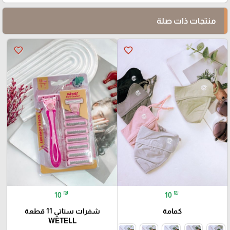
منتجات ذات صلة
favorite_border
favorite_border
₪
₪
10
10
كمامة
شفرات ستاتي 11 قطعة
WETELL