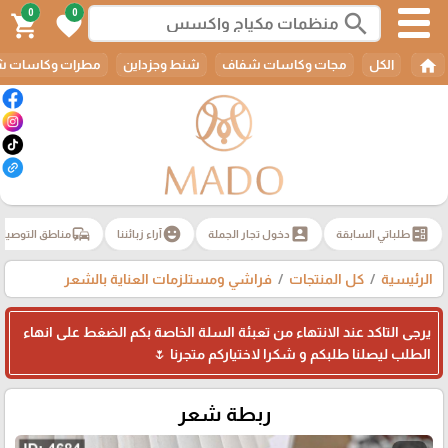
0
0
search
shopping_cart
favorite
home
الكل
مجات وكاسات شفاف
شنط وجزداين
مطرات وكاسات ش
commute
emoji_emotions
account_box
ballot
طلباتي السابقة
دخول تجار الجملة
آراء زبائننا
مناطق التوصيل
الرئيسية
كل المنتجات
فراشي ومستلزمات العناية بالشعر
يرجى التاكد عند الانتهاء من تعبئة السلة الخاصة بكم الضغط على انهاء
الطلب ليصلنا طلبكم و شكرا لاختياركم متجرنا 🌷
ربطة شعر