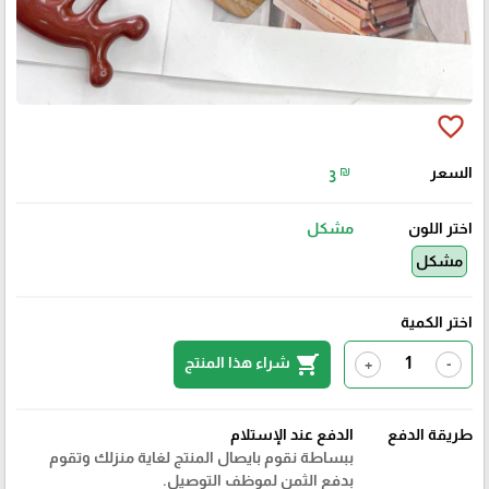
favorite_border
السعر
₪
3
اختر اللون
مشكل
مشكل
اختر الكمية
shopping_cart
شراء هذا المنتج
+
-
طريقة الدفع
الدفع عند الإستلام
ببساطة نقوم بايصال المنتج لغاية منزلك وتقوم
بدفع الثمن لموظف التوصيل.