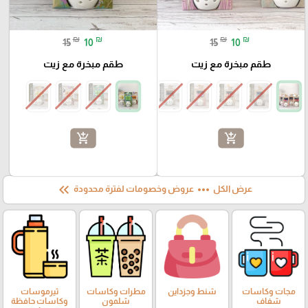
₪
₪
₪
₪
15
10
15
10
طقم مبخرة مع زيت
طقم مبخرة مع زيت
add_shopping_cart
add_shopping_cart
keyboard_double_arrow_left
more_horiz
عرض الكل
عروض وخصومات لفترة محدودة
مجات وكاسات
شنط وجزداين
مطرات وكاسات
ثيرموسات
شفاف
شلمون
وكاسات حافظة