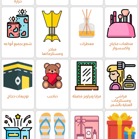
حرارة
منظمات مكياج
معطرات
شمع بجميع أنواعه
واكسسوار
مباخر
ومستلزماتها
فراشي
مرايا وبراويز مضيئة
دباديب
توزيعات حجاج
ومستلزمات
العناية بالشعر