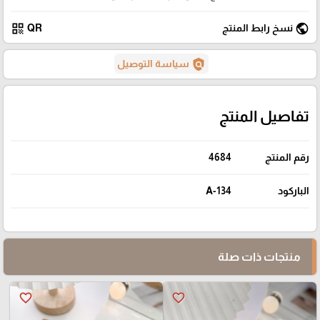
qr_code
public
نسخ رابط المنتج
QR
policy
سياسة التوصيل
تفاصيل المنتج
رقم المنتج
4684
الباركود
A-134
منتجات ذات صلة
favorite_border
favorite_border