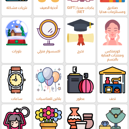
صناديق
بكجات هديا ( GIFT
أحذية الصيف
نثريات مشكلة
ومستلزمات هدايا
SET)
كوزمتكس
تخرج
اكسسوار منزلي
بلورات
ومنتجات العناية
بالجسم
تحف
عطور
بلالين للمناسبات
ساعات