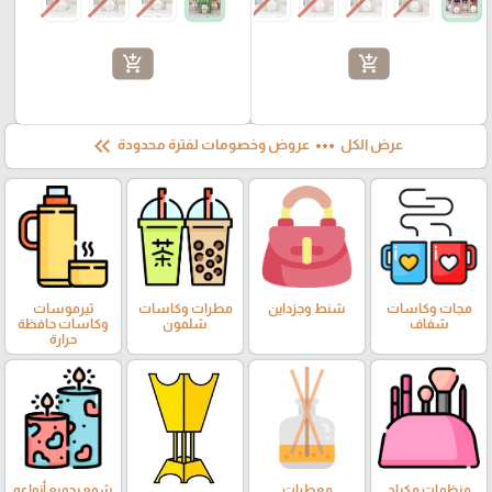
add_shopping_cart
add_shopping_cart
keyboard_double_arrow_left
more_horiz
عرض الكل
عروض وخصومات لفترة محدودة
مجات وكاسات
شنط وجزداين
مطرات وكاسات
ثيرموسات
شفاف
شلمون
وكاسات حافظة
حرارة
منظمات مكياج
معطرات
شمع بجميع أنواعه