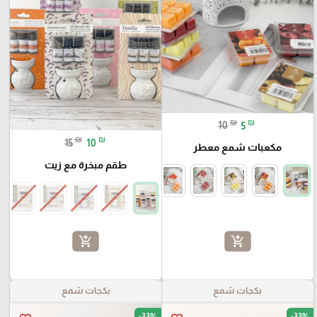
₪
₪
10
5
₪
₪
15
10
مكعبات شمع معطر
طقم مبخرة مع زيت
add_shopping_cart
add_shopping_cart
بكجات شمع
بكجات شمع
-33%
-33%