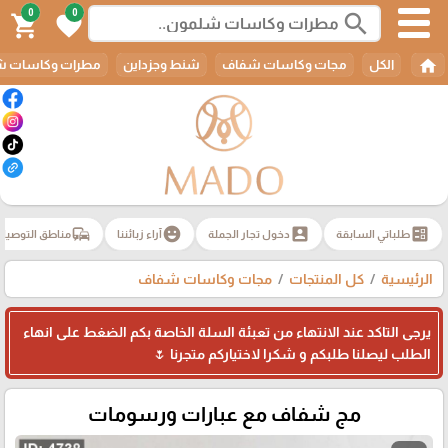
0
0
search
shopping_cart
favorite
home
الكل
مجات وكاسات شفاف
شنط وجزداين
مطرات وكاسات ش
commute
emoji_emotions
account_box
ballot
طلباتي السابقة
دخول تجار الجملة
آراء زبائننا
مناطق التوصيل
الرئيسية
كل المنتجات
مجات وكاسات شفاف
يرجى التاكد عند الانتهاء من تعبئة السلة الخاصة بكم الضغط على انهاء
الطلب ليصلنا طلبكم و شكرا لاختياركم متجرنا 🌷
مج شفاف مع عبارات ورسومات