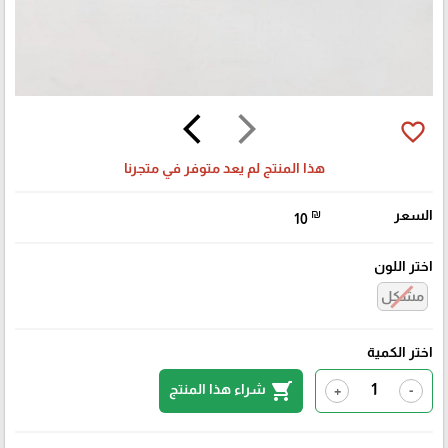
arrow_back_ios
arrow_forward_ios
favorite_border
هذا المنتج لم يعد متوفر في متجرنا
السعر
₪
10
اختر اللون
مشكل
اختر الكمية
shopping_cart
شراء هذا المنتج
+
-