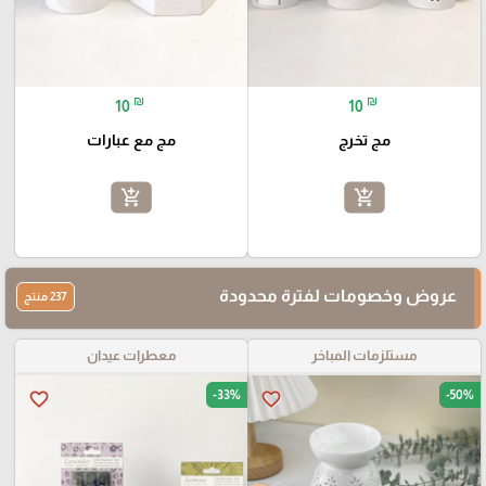
₪
₪
10
10
مج تخرج
مج مع عبارات
add_shopping_cart
add_shopping_cart
عروض وخصومات لفترة محدودة
237 منتج
مستلزمات المباخر
معطرات عيدان
-33%
-50%
favorite_border
favorite_border