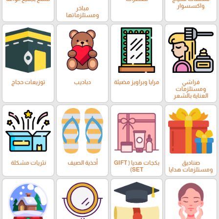
واكسسوار
مباخر
ومستلزماتها
فراشي
مرايا وبراويز مضيئة
دباديب
توزيعات حجاج
ومستلزمات
العناية بالشعر
صناديق
بكجات هديا ( GIFT
أحذية الصيف
نثريات مشكلة
ومستلزمات هدايا
SET)