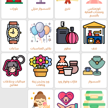
كوزمتكس
تخرج
اكسسوار منزلي
بلورات
ومنتجات العناية
بالجسم
تحف
عطور
بلالين للمناسبات
ساعات
اكسسوار
فازات وقوار ورد
ورد وشجر زينة
ميداليات وعلاقات
وباقات
مفاتيح