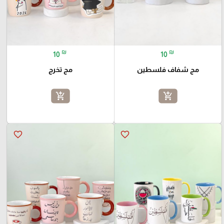
₪
₪
10
10
مج شفاف فلسطين
مج تخرج
add_shopping_cart
add_shopping_cart
favorite_border
favorite_border