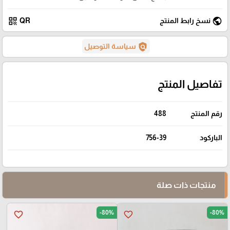
qr_code
public
نسخ رابط المنتج
QR
policy
سياسة التوصيل
تفاصيل المنتج
رقم المنتج
488
الباركود
756-39
منتجات ذات صلة
-80%
-80%
favorite_border
favorite_border