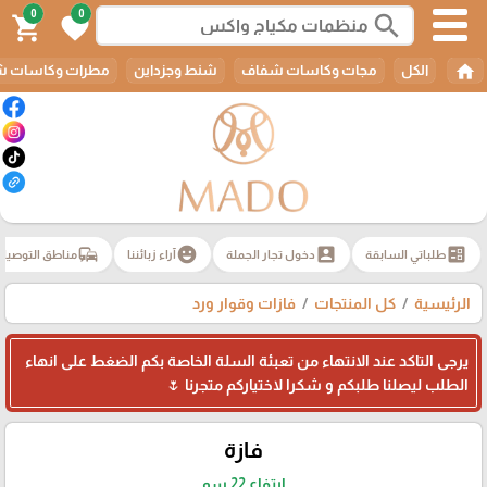
0
0
search
shopping_cart
favorite
home
الكل
مجات وكاسات شفاف
شنط وجزداين
مطرات وكاسات ش
commute
emoji_emotions
account_box
ballot
طلباتي السابقة
دخول تجار الجملة
آراء زبائننا
مناطق التوصيل
الرئيسية
كل المنتجات
فازات وقوار ورد
يرجى التاكد عند الانتهاء من تعبئة السلة الخاصة بكم الضغط على انهاء
الطلب ليصلنا طلبكم و شكرا لاختياركم متجرنا 🌷
فازة
ارتفاع 22 سم