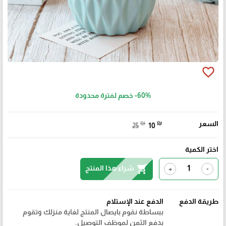
favorite_border
-60%
خصم لفترة محدودة
السعر
₪
₪
25
10
اختر الكمية
shopping_cart
شراء هذا المنتج
+
-
طريقة الدفع
الدفع عند الإستلام
ببساطة نقوم بايصال المنتج لغاية منزلك وتقوم
بدفع الثمن لموظف التوصيل.