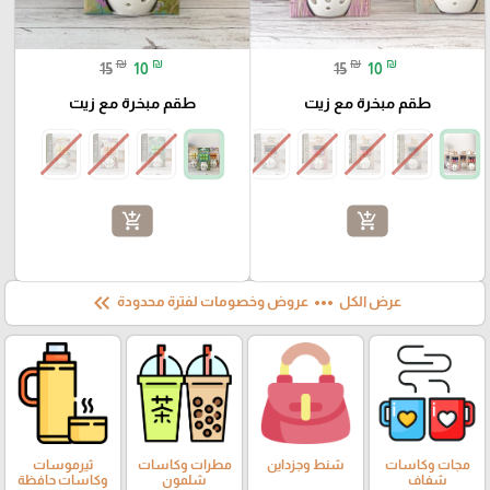
₪
₪
₪
₪
15
10
15
10
طقم مبخرة مع زيت
طقم مبخرة مع زيت
add_shopping_cart
add_shopping_cart
keyboard_double_arrow_left
more_horiz
عرض الكل
عروض وخصومات لفترة محدودة
مجات وكاسات
شنط وجزداين
مطرات وكاسات
ثيرموسات
شفاف
شلمون
وكاسات حافظة