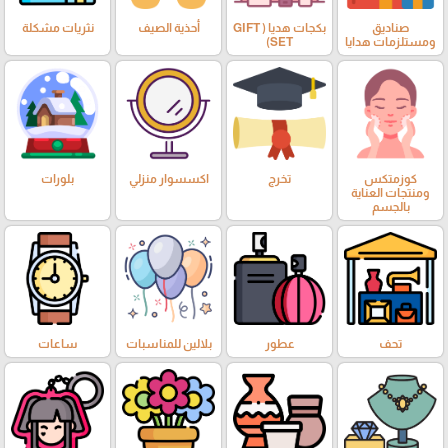
صناديق
بكجات هديا ( GIFT
أحذية الصيف
نثريات مشكلة
ومستلزمات هدايا
SET)
كوزمتكس
تخرج
اكسسوار منزلي
بلورات
ومنتجات العناية
بالجسم
تحف
عطور
بلالين للمناسبات
ساعات