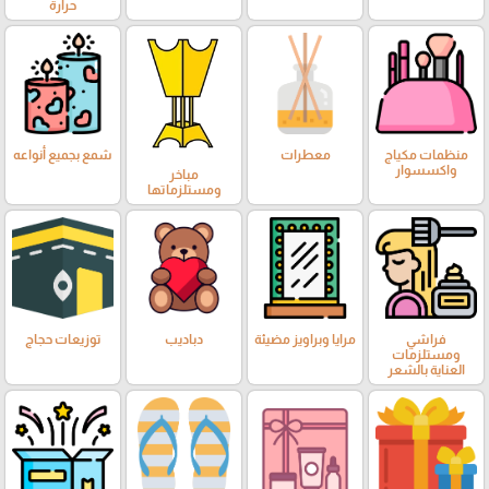
حرارة
منظمات مكياج
معطرات
شمع بجميع أنواعه
واكسسوار
مباخر
ومستلزماتها
فراشي
مرايا وبراويز مضيئة
دباديب
توزيعات حجاج
ومستلزمات
العناية بالشعر