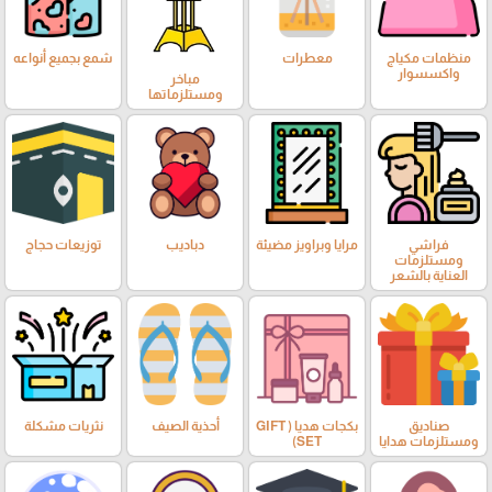
منظمات مكياج
معطرات
شمع بجميع أنواعه
واكسسوار
مباخر
ومستلزماتها
فراشي
مرايا وبراويز مضيئة
دباديب
توزيعات حجاج
ومستلزمات
العناية بالشعر
صناديق
بكجات هديا ( GIFT
أحذية الصيف
نثريات مشكلة
ومستلزمات هدايا
SET)