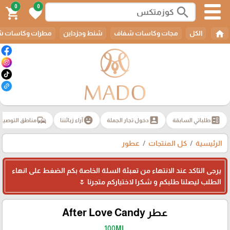
0
0
search
shopping_cart
favorite
home
الكل
مجات وكاسات شفاف
شنط وجزداين
مطرات وكاسات ش
commute
emoji_emotions
account_box
ballot
طلباتي السابقة
دخول تجار الجملة
آراء زبائننا
مناطق التوصيل
الرئيسية
كل المنتجات
عطور
يرجى التاكد عند الانتهاء من تعبئة السلة الخاصة بكم الضغط على انهاء
الطلب ليصلنا طلبكم و شكرا لاختياركم متجرنا 🌷
عطر After Love Candy
100ML