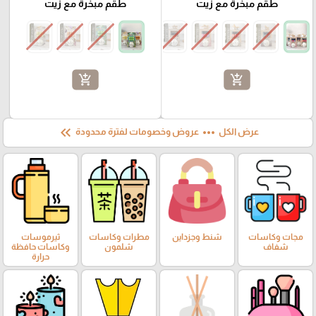
طقم مبخرة مع زيت
طقم مبخرة مع زيت
add_shopping_cart
add_shopping_cart
keyboard_double_arrow_left
more_horiz
عرض الكل
عروض وخصومات لفترة محدودة
مجات وكاسات
شنط وجزداين
مطرات وكاسات
ثيرموسات
شفاف
شلمون
وكاسات حافظة
حرارة