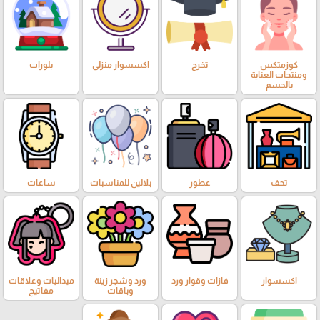
كوزمتكس
تخرج
اكسسوار منزلي
بلورات
ومنتجات العناية
بالجسم
تحف
عطور
بلالين للمناسبات
ساعات
اكسسوار
فازات وقوار ورد
ورد وشجر زينة
ميداليات وعلاقات
وباقات
مفاتيح