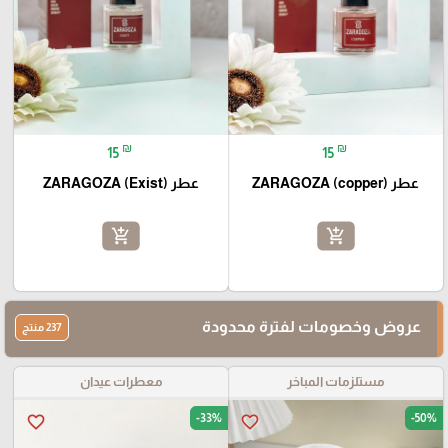
₪
₪
15
15
عطر ZARAGOZA (copper)
عطر ZARAGOZA (Exist)
add_shopping_cart
add_shopping_cart
عروض وخصومات لفترة محدودة
237 منتج
مستلزمات المباخر
معطرات عيدان
-33%
-50%
favorite_border
favorite_border